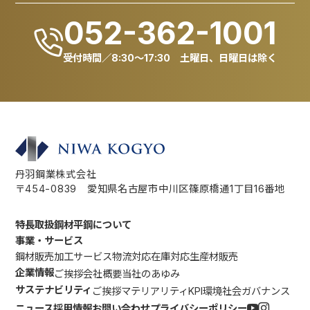
052-362-1001
受付時間／8:30～17:30 土曜日、日曜日は除く
丹羽鋼業株式会社
〒454-0839
愛知県名古屋市中川区篠原橋通1丁目16番地
特長
取扱鋼材
平鋼について
事業・サービス
鋼材販売
加工サービス
物流対応
在庫対応
生産材販売
企業情報
ご挨拶
会社概要
当社のあゆみ
サステナビリティ
ご挨拶
マテリアリティ
KPI
環境
社会
ガバナンス
ニュース
採用情報
お問い合わせ
プライバシーポリシー